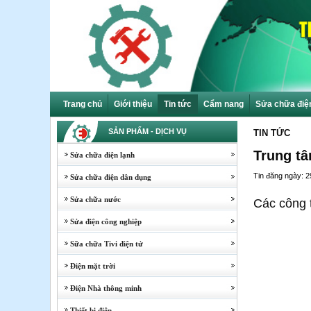
Trang chủ
Giới thiệu
Tin tức
Cẩm nang
Sửa chữa điệ
SẢN PHẨM - DỊCH VỤ
TIN TỨC
Trung tâ
Sửa chữa điện lạnh
Tin đăng ngày: 2
Sửa chữa điện dân dụng
Sửa chữa nước
Các công t
Sửa điện công nghiệp
Sữa chữa Tivi điện tử
Điện mặt trời
Điện Nhà thông minh
Thiết bị điện