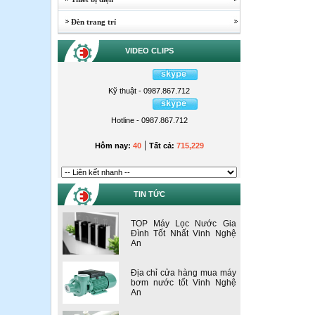
Đèn trang trí
VIDEO CLIPS
Kỹ thuật - 0987.867.712
Hotline - 0987.867.712
|
Hôm nay:
40
Tất cả:
715,229
TIN TỨC
TOP Máy Lọc Nước Gia
Đình Tốt Nhất Vinh Nghệ
An
Địa chỉ cửa hàng mua máy
bơm nước tốt Vinh Nghệ
An