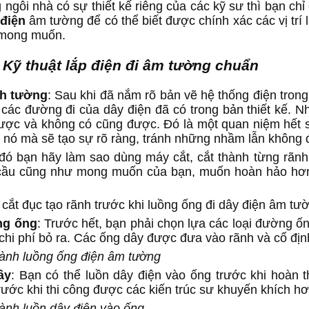
ngôi nhà có sự thiết kế riêng của các kỹ sư thì bạn chỉ
 điện
âm tường để có thể biết được chính xác các vị trí l
 mong muốn.
 Kỹ thuật lắp điện đi âm tường chuẩn
nh tường
: Sau khi đã nắm rõ bản vẽ hệ thống điện tron
 các đường đi của dây điện đã có trong bản thiết kế. N
ược và không có cũng được. Đó là một quan niệm hết 
ờ nó mà sẽ tạo sự rõ ràng, tránh những nhầm lẫn không 
 đó bạn hãy làm sao dùng máy cắt, cắt thành từng rãnh
cầu cũng như mong muốn của bạn, muốn hoàn hảo hơn 
cắt đục tạo rãnh trước khi luồng ống đi dây điện âm tư
ng ống
: Trước hết, bạn phải chọn lựa các loại đường ố
chi phí bỏ ra. Các ống dây được đưa vào rãnh và cố địn
hành luồng ống điện âm tường
ây
: Bạn có thể luồn dây điện vào ống trước khi hoàn t
rước khi thi công được các kiến trúc sư khuyến khích h
hành luồn dây điện vào ống