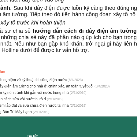
hành
: Sau khi dây điện được luồn kỹ càng theo đúng ng
n âm tường. Tiếp theo đó tiến hành công đoạn xây tô hồ
xây tô trước khi hoàn thiện
là sư chia sẻ
hướng dẫn cách đi dây điện âm tường
 những chia sẻ này đã phần nào giúp ích cho bạn trong
 nhất. Nếu như bạn gặp khó khăn, trở ngại gì hãy liên 
ố Hotline dưới để được tư vấn hỗ trợ.
ác:
nh nghiệm về kỹ thuật thi công điện nước
(8/4/2023)
ây điện âm tường cho nhà ở, chính xác, an toàn tuyệt đối
(8/4/2023)
m kỵ nên tránh khi gắn vòi nước trong nhà
(2/11/2019)
 cách sửa vòi nước bị rò rỉ
(2/11/2019)
ệm lắp đặt và sửa chữa điện nước tại nhà
(2/11/2019)
 Bảo Trì Máy Lạnh
(2/11/2019)
Tin tức