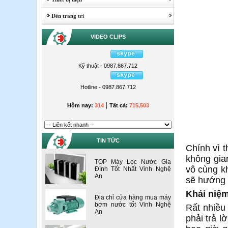
Đèn trang trí
VIDEO CLIPS
Kỹ thuật - 0987.867.712
Hotline - 0987.867.712
|
Hôm nay:
314
Tất cả:
715,503
TIN TỨC
Chính vì 
không gia
TOP Máy Lọc Nước Gia
vô cùng k
Đình Tốt Nhất Vinh Nghệ
An
sẽ hướng 
Khái niệm
Địa chỉ cửa hàng mua máy
bơm nước tốt Vinh Nghệ
Rất nhiều
An
phải trả l