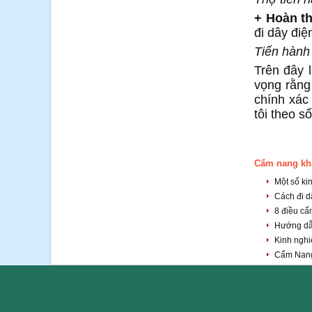
+ Hoàn t
đi dây điệ
Tiến hành 
Trên đây 
vọng rằng
chính xác
tôi theo s
Cẩm nang kh
Một số ki
Cách đi d
8 điều cấ
Hướng dẫn
Kinh nghi
Cẩm Nang