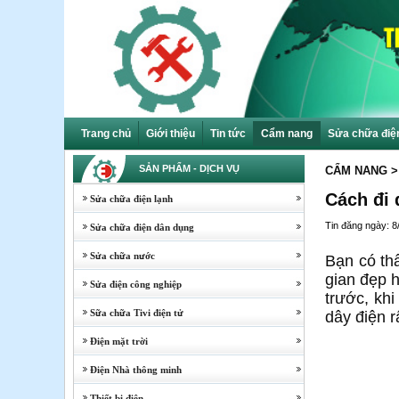
Trang chủ
Giới thiệu
Tin tức
Cẩm nang
Sửa chữa điệ
SẢN PHẨM - DỊCH VỤ
CẨM NANG
>
Cách đi 
Sửa chữa điện lạnh
Tin đăng ngày: 8
Sửa chữa điện dân dụng
Sửa chữa nước
Bạn có thấ
gian đẹp 
Sửa điện công nghiệp
trước, kh
Sữa chữa Tivi điện tử
dây điện 
Điện mặt trời
Điện Nhà thông minh
Thiết bị điện