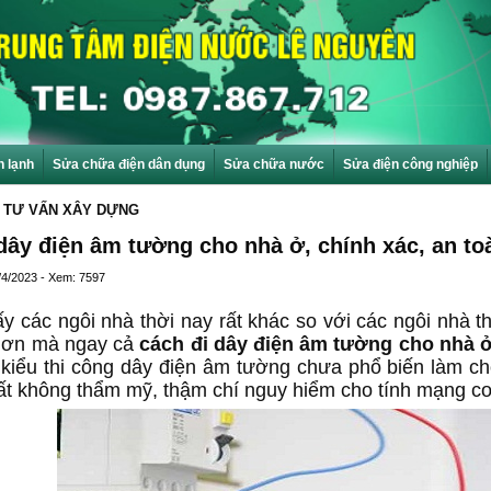
n lạnh
Sửa chữa điện dân dụng
Sửa chữa nước
Sửa điện công nghiệp
 TƯ VẤN XÂY DỰNG
dây điện âm tường cho nhà ở, chính xác, an toà
/4/2023 - Xem: 7597
y các ngôi nhà thời nay rất khác so với các ngôi nhà t
hơn mà ngay cả
cách đi dây điện âm tường cho nhà 
i kiểu thi công dây điện âm tường chưa phổ biến làm 
rất không thẩm mỹ, thậm chí nguy hiểm cho tính mạng c