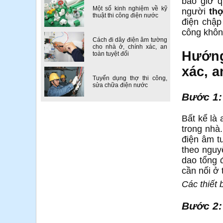
bao giờ q
Một số kinh nghiệm về kỹ
người
thợ
thuật thi công điện nước
điện chập
công khôn
Cách đi dây điện âm tường
cho nhà ở, chính xác, an
Hướng
toàn tuyệt đối
xác, a
Tuyển dụng thợ thi công,
sửa chữa điện nước
Bước 1: 
Bất kể là 
trong nhà
điện âm t
theo nguy
dao tổng 
cần nối ở 
Các thiết 
Bước 2: