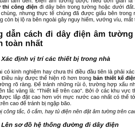
uan tâm đến. Điện âm tường được hiểu đơn giản là 
 thi công điện
đi dây bên trong tường hoặc dưới đất
 chùng, nhưng thực tế chúng đã được giấu bên trong rấ
g còn bị lộ ra bên ngoài gây nguy hiểm, vướng víu, mất
 dẫn cách đi dây điện âm tường
n toàn nhất
Xác định vị trí các thiết bị trong nhà
ai có kinh nghiệm hay chưa thì điều đầu tiên là phải xác 
. Điều này được thể hiện rõ hơn trong
bản thiết kế điệ
ường rõ ràng. Để tránh những rủi ỏ, trường hợp xấu nh
ên tắc vàng là: “Thiết kế trên cao”. Bởi ở các khu vực
được lắp đặt cao hơn với mực nước cao nhất có thể tới
trên cao để tránh bị ngập bão.
bị công tắc, ô cắm, hay tủ điện nên đặt âm tường trên c
 Lên sơ đồ hệ thống đường đi dây điện