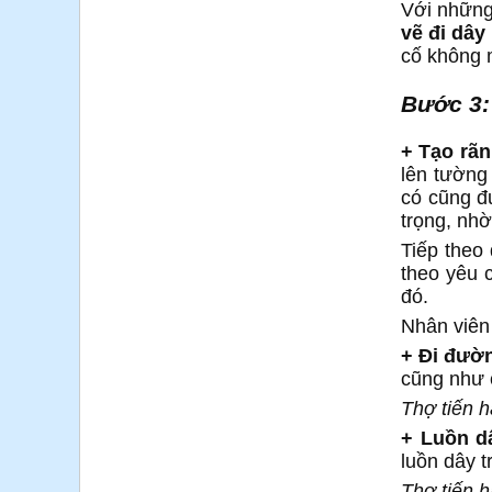
Với những 
vẽ đi dây
cố không
Bước 3:
+ Tạo rã
lên tường
có cũng đ
trọng, nh
Tiếp theo
theo yêu 
đó.
Nhân viên 
+ Đi đườ
cũng như 
Thợ tiến 
+ Luồn d
luồn dây t
Thợ tiến 