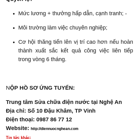
Mức lương + thưởng hấp dẫn, cạnh tranh; -
Môi trường làm việc chuyên nghiệp;
Cơ hội thăng tiến lên vị trí cao hơn nếu hoàn
thành xuất sắc kết quả công việc liên tiếp
trong vòng 6 tháng.
N
ỘP HỒ SƠ ỨNG TUYỂN:
Trung tâm Sửa chữa điện nước tại Nghệ An
Địa chỉ: Số 10 Đậu Khâm, TP Vinh
Điện thoại: 0987 86 77 12
Website:
http://diennuocnghean.com
Tin tức khác: