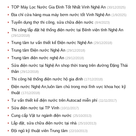
TOP Máy Lọc Nước Gia Đình Tốt Nhất Vinh Nghệ An
(30/12/2025)
Địa chỉ cửa hàng mua máy bơm nước tốt Vinh Nghệ An
(1/9/2025)
Tuyển dụng thợ thi công, sửa chữa điện nước
(8/4/2023)
Thi công lắp đặt hệ thống điện nước tại Bênh viện tỉnh Nghệ An
(29/12/2018)
Trung tâm tư vấn thiết kế Điện nước Nghệ An
(29/12/2018)
Trung tâm Điện nước Nghệ An
(29/12/2018)
Trung tâm điện nước nghệ An
(29/12/2018)
Sửa điện nước tại Nghệ An shop thời trang trên đường Đặng Thái
thân
(29/12/2018)
Thi công hệ thống điện nước hộ gia đình
(17/12/2018)
Điện nước Nghệ An,luôn làm chủ trong mọi lĩnh vực khoa học kỹ
thuật
(17/12/2018)
Tư vấn thiết kế điện nước trên Autocad miễn phí
(11/11/2017)
Sửa điện nước tại TP Vinh
(10/11/2017)
Cung cấp Vật tư ngành điện nước
(25/10/2013)
Lắp đặt, sửa chữa điện nước tại nhà
(25/10/2013)
Đội ngũ kỹ thuật viên Trung tâm
(22/10/2013)